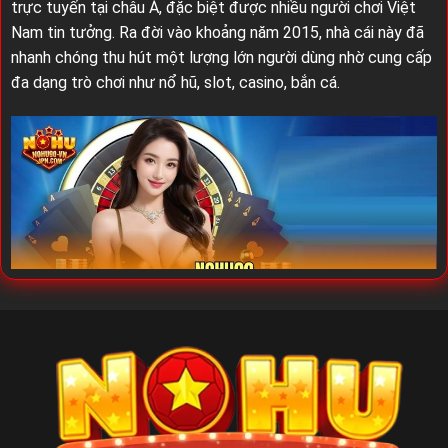
trực tuyến tại châu Á, đặc biệt được nhiều người chơi Việt
Nam tin tưởng. Ra đời vào khoảng năm 2015, nhà cái này đã
nhanh chóng thu hút một lượng lớn người dùng nhờ cung cấp
đa dạng trò chơi như nổ hũ, slot, casino, bắn cá.
Nohu90 – Thương hiệu nhà cái uy tín số 1 thị trường hiện đại
Với kinh nghiệm phát triển bền vững,
Nohu90
xây dựng hệ
thống bảo mật cao và dịch vụ khách hàng chuyên nghiệp, tạo