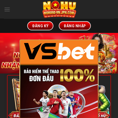
Bỏ
qua
nội
dung
ĐĂNG KÝ
ĐĂNG NHẬP
×