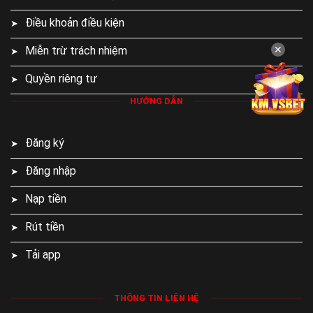
Những điểm mạnh giúp thương hiệu nohu tạo
dựng tên tuổi lớn mạnh
Điều khoản điều kiện
Sự phát triển bền vững của
Nohu90
đến từ nhiều yếu tố
Miễn trừ trách nhiệm
✕
khác nhau, bao gồm uy tín thương hiệu, nền tảng công nghệ
Quyền riêng tư
hiện đại và chất lượng dịch vụ đồng nhất. Những giá trị này
dần tạo nên sức hút mạnh mẽ, nâng tầm vị thế của thương
HƯỚNG DẪN
hiệu trên thị trường cạnh tranh.
Đăng ký
Đăng nhập
Nạp tiền
Rút tiền
Tải app
THÔNG TIN LIÊN HỆ
Nohu90 luôn nằm trong top nhà cái được đánh giá cao trên thị