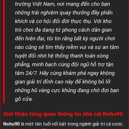
trường Việt Nam, nơi mang đến cho bạn
những trải nghiệm quay thưởng đầy phấn
khích và cơ hội đổi đời thực thụ. Với kho
trò chơi đa dạng từ phong cách dân gian
đến hiện đại, tôi tin rằng bất kỳ người chơi
nào cũng sẽ tìm thấy niềm vui và sự an tâm
tuyệt đối nhờ hệ thống thanh toán sòng
phẳng, minh bạch cùng đội ngũ hỗ trợ tận
tâm 24/7. Hãy cùng khám phá ngay không
gian giải trí đỉnh cao này để không bỏ lỡ
những hũ vàng cực khủng đang chờ đợi bạn
gõ cửa.
Giới thiệu tổng quan thông tin nhà cái Nohu90
Nohu90
là một tên tuổi nổi bật trong ngành giải trí cá cược